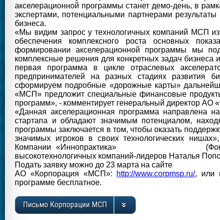
акселерационной программы станет демо-день, в рамк
экспертами, потенциальными партнерами результаты 
бизнеса.
«Мы видим запрос у технологичных компаний МСП из 
обеспечения комплексного роста основных показ
формировании акселерационной программы мы под
комплексные решения для конкретных задач бизнеса и
первая программа в цикле отраслевых акс
предпринимателей на разных стадиях развития б
сформируем подробные «дорожные карты» дальнейшег
«МСП» предложит специальные финансовые продукты,
программ», - комментирует генеральный директор АО
«Данная акселерационная программа направлена на
стартапа и обладают значимым потенциалом, находя
программы заключается в том, чтобы оказать поддержк
значимых игроков в своих технологических нишах»
Компании «Иннопрактика» (Фонд «НИР»)
высокотехнологичных компаний-лидеров Наталья Попо
Подать заявку можно до 23 марта на сайте
АО «Корпорация «МСП»:
http://www.corpmsp.ru/
, или
программе бесплатное.
Письмо Корпорации МСП