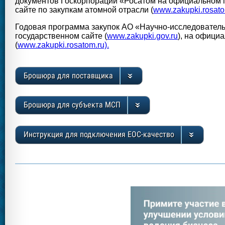
документов Госкорпорации «Росатом на официальном г
сайте по закупкам атомной отрасли (
www.zakupki.rosato
Годовая программа закупок АО «Научно-исследовател
государственном сайте (
www.zakupki.gov.ru
), на офици
(
www.zakupki.rosatom.ru).
Брошюра для поставщика
Брошюра для субъекта МСП
Инструкция для подключения ЕОС-качество