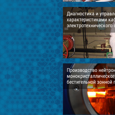
Диагностика и управ
характеристиками ка
электротехнического 
Производство нейтро
монокристаллическог
бестигельной зонной 