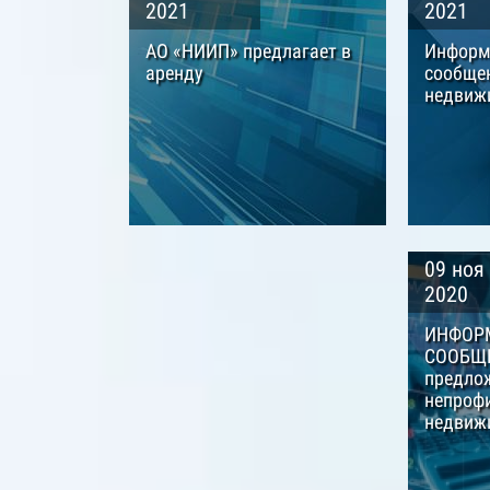
2021
2021
АО «НИИП» предлагает в
Информ
аренду
сообщен
недвиж
09 ноя
2020
ИНФОР
СООБЩЕ
предлож
непроф
недвиж