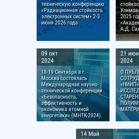
техническую конференцию
стойкос
«Радиационная стойкость
Улимова
электронных систем» 2-3
2025 го
июня 2026 года
«Акаде
А.Д. Са
09 окт
21 июн
2024
2024
18-19 Сентября в г.
О ПУБЛ
Москва состоялась
СОТРУД
Международная научно-
«НИИП»
технической конференции
ИССЛЕ
«Безопасность,
СТАРЕН
эффективность и
ПОЛИМ
экономика атомной
МАТЕР
энергетики» (МНТК-2024).
14 Май