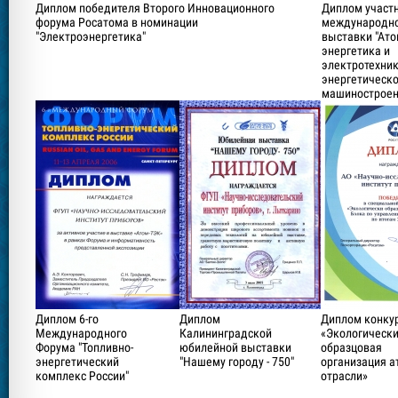
Диплом победителя Второго Инновационного
Диплом участ
форума Росатома в номинации
международн
"Электроэнергетика"
выставки "Ат
энергетика и
электротехник
энергетическ
машиностроен
Диплом 6-го
Диплом
Диплом конку
Международного
Калининградской
«Экологическ
Форума "Топливно-
юбилейной выставки
образцовая
энергетический
"Нашему городу - 750"
организация а
комплекс России"
отрасли»